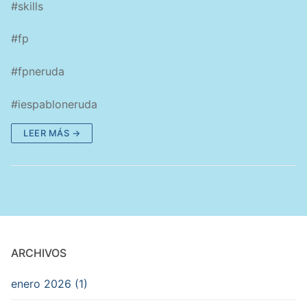
#skills
#fp
#fpneruda
#iespabloneruda
LEER MÁS →
ARCHIVOS
enero 2026 (1)