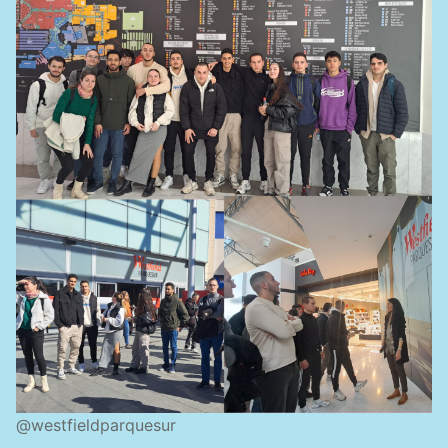
@westfieldparquesur