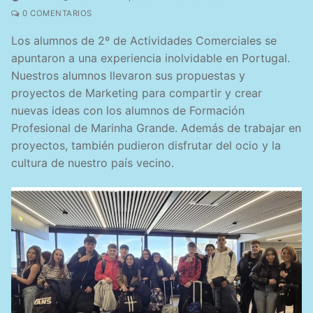
0 COMENTARIOS
Los alumnos de 2º de Actividades Comerciales se
apuntaron a una experiencia inolvidable en Portugal.
Nuestros alumnos llevaron sus propuestas y
proyectos de Marketing para compartir y crear
nuevas ideas con los alumnos de Formación
Profesional de Marinha Grande. Además de trabajar en
proyectos, también pudieron disfrutar del ocio y la
cultura de nuestro país vecino.